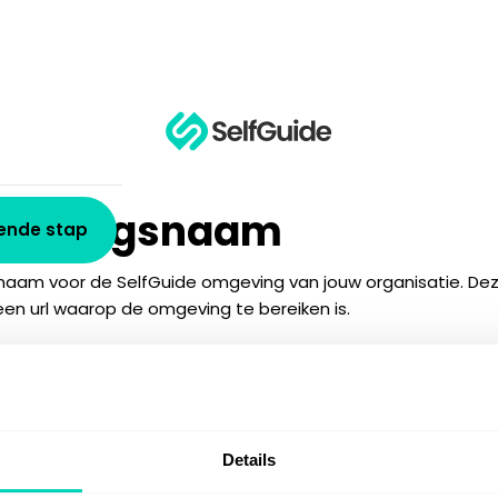
gevingsnaam
ende stap
 naam voor de SelfGuide omgeving van jouw organisatie. D
 een url waarop de omgeving te bereiken is.
n de omgeving
.selfgu
Details