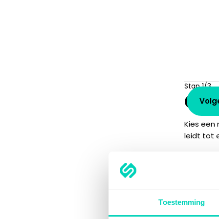
Stap 1/3
Om
Volg
Kies een
leidt tot
Naam va
Toestemming