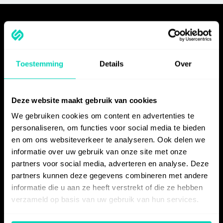
PRODUCT
Features
Toestemming
Details
Over
Instructions
User Guides
Courses
Deze website maakt gebruik van cookies
Sharing
We gebruiken cookies om content en advertenties te
Embed
personaliseren, om functies voor social media te bieden
Quality & Updating
en om ons websiteverkeer te analyseren. Ook delen we
informatie over uw gebruik van onze site met onze
Integrations
partners voor social media, adverteren en analyse. Deze
Use cases
partners kunnen deze gegevens combineren met andere
Pricing
informatie die u aan ze heeft verstrekt of die ze hebben
verzameld op basis van uw gebruik van hun services.
MAKE INSTRUCTION MATERIALS FOR