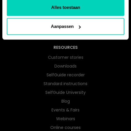
Zorg
Alles toestaan
Government
Education
Housing associations
Aanpassen
Industry
Zakelijke dienstverlening
RESOURCES
Customer stories
Downloads
SelfGuide recorder
Standard instructions
SelfGuide University
Blog
Events & Fairs
Webinars
Online courses