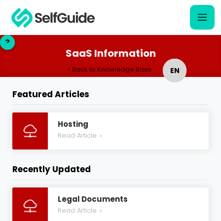
?
?
SaaS Information
< Back to Knowledge Base
EN
EN
Featured Articles
NL
NL
Hosting
Read Article
>
Recently Updated
Legal Documents
Read Article
>