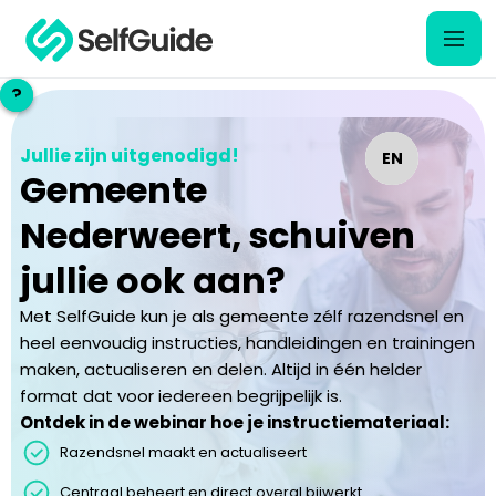
?
?
Jullie zijn uitgenodigd!
EN
EN
Gemeente
NL
NL
Nederweert
,
schuiven
jullie ook aan?
Met SelfGuide kun je als gemeente zélf razendsnel en
heel eenvoudig instructies, handleidingen en trainingen
maken, actualiseren en delen. Altijd in één helder
format dat voor iedereen begrijpelijk is.
Ontdek in de webinar hoe je instructiemateriaal:
Razendsnel maakt en actualiseert
Centraal beheert en direct overal bijwerkt