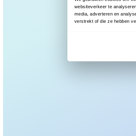
websiteverkeer te analyseren
media, adverteren en analys
verstrekt of die ze hebben v