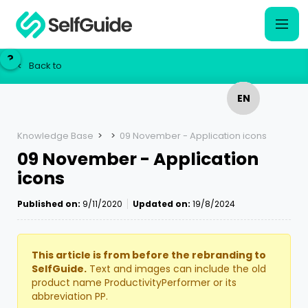
?
?
Back to
<
EN
EN
NL
NL
Knowledge Base
>
>
09 November - Application icons
09 November - Application
icons
Published on:
9/11/2020
Updated on:
19/8/2024
This article is from before the rebranding to
SelfGuide.
Text and images can include the old
product name ProductivityPerformer or its
abbreviation PP.