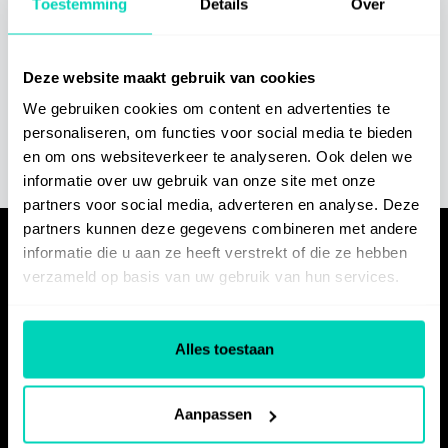
Toestemming
Details
Over
Related Articles
Deze website maakt gebruik van cookies
We gebruiken cookies om content en advertenties te
Geen gerelateerde artikelen gevonden.
personaliseren, om functies voor social media te bieden
en om ons websiteverkeer te analyseren. Ook delen we
informatie over uw gebruik van onze site met onze
partners voor social media, adverteren en analyse. Deze
partners kunnen deze gegevens combineren met andere
informatie die u aan ze heeft verstrekt of die ze hebben
PRODUCT
verzameld op basis van uw gebruik van hun services.
Features
Instructions
Alles toestaan
User Guides
Courses
Aanpassen
Sharing