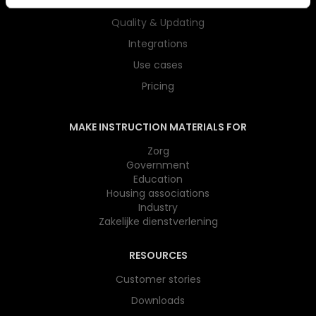
Embed
Quality & Updating
Integrations
Use cases
Pricing
MAKE INSTRUCTION MATERIALS FOR
Zorg
Government
Education
Housing associations
Industry
Zakelijke dienstverlening
RESOURCES
Customer stories
Downloads