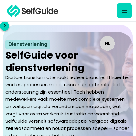
?
?
NL
NL
Dienstverlening
SelfGuide voor
EN
EN
dienstverlening
Digitale transformatie raakt iedere branche. Efficiënter
werken, processen moderniseren en optimale digitale
ondersteuning zijn essentieel. Toch hebben
medewerkers vaak moeite met complexe systemen
en verlopen digitale veranderingen moeizaam, wat
zorgt voor extra werkdruk, frustratie en weerstand.
SelfGuide versnelt softwareadoptie, vergroot digitale
zelfredzaamheid en houdt processen soepel – zonder
extra belasting voor het team.