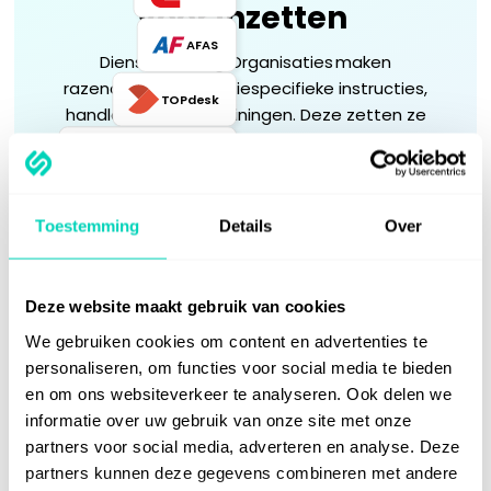
voor inzetten
AFAS
Dienstverlening Organisaties
maken
razendsnel organisatiespecifieke instructies,
TOPdesk
handleidingen en trainingen. Deze zetten ze
in voor een breed scala aan toepassingen:
Microsoft Teams
Toestemming
Details
Over
Migratie &
Onboarding &
Implementatie
Training
Deze website maakt gebruik van cookies
Digitale
We gebruiken cookies om content en advertenties te
Kennisborging
zelfredzaamheid
personaliseren, om functies voor social media te bieden
en om ons websiteverkeer te analyseren. Ook delen we
informatie over uw gebruik van onze site met onze
AI awareness
Procesdocumentatie
partners voor social media, adverteren en analyse. Deze
partners kunnen deze gegevens combineren met andere