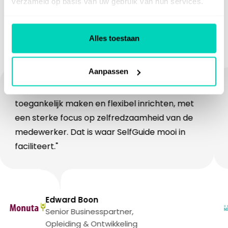
gebruiken SelfGuide
verzameld op basis van uw gebruik van hun services.
Bekijk alle klantverhalen
Alles toestaan
Aanpassen
"Vanuit onze Academie willen wij leren heel
“Ee
toegankelijk maken en flexibel inrichten, met
een
een sterke focus op zelfredzaamheid van de
vee
medewerker. Dat is waar SelfGuide mooi in
we 
faciliteert."
ins
Edward Boon
Senior Businesspartner,
Opleiding & Ontwikkeling