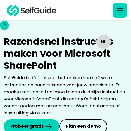
?
?
Razendsnel instructies
NL
NL
maken voor Microsoft
EN
EN
SharePoint
SelfGuide is dé tool voor het maken van software
instructies en handleidingen voor jouw organisatie. Zo
maak je met onze tool moeiteloos duidelijke instructies
voor Microsoft SharePoint die collega's écht helpen –
zonder gedoe met screenshots, Word-bestanden of
losse uitleg via e-mail.
Probeer gratis
Plan een demo