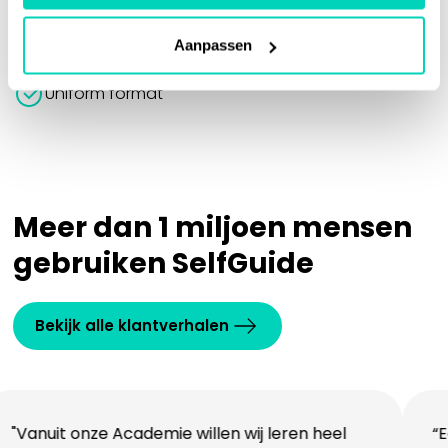
Op ieder scherm te bekijken
Aanpassen
Intuitief en eenvoudig
Uniform format
Meer dan 1 miljoen mensen
gebruiken SelfGuide
Bekijk alle klantverhalen
nuit onze Academie willen wij leren heel
“Eerst