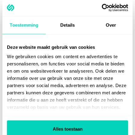
Bekijk een
voorbeeldinstructie
voor
SharePoint
Toestemming
Details
Over
Deze website maakt gebruik van cookies
We gebruiken cookies om content en advertenties te
personaliseren, om functies voor social media te bieden
en om ons websiteverkeer te analyseren. Ook delen we
informatie over uw gebruik van onze site met onze
Bekijk instructie in SelfGuide
partners voor social media, adverteren en analyse. Deze
partners kunnen deze gegevens combineren met andere
informatie die u aan ze heeft verstrekt of die ze hebben
verzameld op basis van uw gebruik van hun services.
Alles toestaan
Elke instructie is: