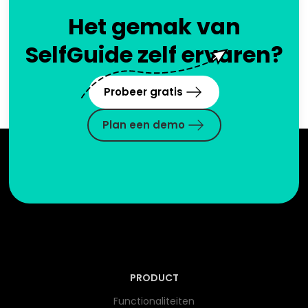
Het gemak van
SelfGuide zelf ervaren?
Probeer gratis
Plan een demo
PRODUCT
Functionaliteiten