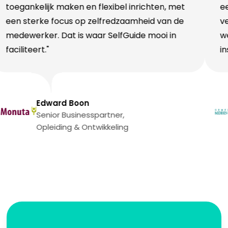
gankelijk maken en flexibel inrichten, met
een W
n sterke focus op zelfredzaamheid van de
veel t
dewerker. Dat is waar SelfGuide mooi in
we in 
iliteert."
instru
Edward Boon
Senior Businesspartner,
Opleiding & Ontwikkeling