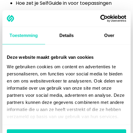
Hoe zet je SelfGuide in voor toepassingen
Doelgroep
De training SelfGuide Editor is geschikt voor iedereen
Toestemming
Details
Over
die zich bezig houdt met het ontwikkelen en
onderhouden van instructies in de applicatie.
Deze website maakt gebruik van cookies
Resultaat
We gebruiken cookies om content en advertenties te
personaliseren, om functies voor social media te bieden
Na afloop van deze training:
en om ons websiteverkeer te analyseren. Ook delen we
informatie over uw gebruik van onze site met onze
Maak je razendsnel intuïtieve instructies
partners voor social media, adverteren en analyse. Deze
Weet je hoe je instructies gebruikt in
partners kunnen deze gegevens combineren met andere
handleidingen en trainingen
informatie die u aan ze heeft verstrekt of die ze hebben
Deel je effectief instructies, handleidingen en
verzameld op basis van uw gebruik van hun services.
trainingen met collega's
Verwerk je pro- en reactieve feedback van