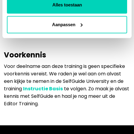
gebruikers
Alles toestaan
Pas je een instructies, handleidingen en
trainingen eenvoudig aan
Aanpassen
Ben je bekend met de nieuwe ontwikkelingen in
SelfGuide
Voorkennis
Voor deelname aan deze training is geen specifieke
voorkennis vereist. We raden je wel aan om alvast
een kijkje te nemen in de SelfGuide University en de
training
Instructie Basis
te volgen. Zo maak je alvast
kennis met SelfGuide en haal je nog meer uit de
Editor Training.