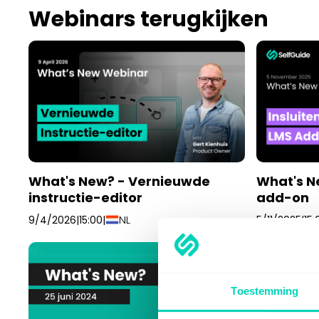
Webinars terugkijken
What's New? - Vernieuwde
What's Ne
instructie-editor
add-on
NL
9/4/2026
|
15:00
|
5/11/2025
|
15:
Toestemming