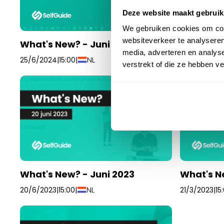
Deze website maakt gebruik
We gebruiken cookies om cont
websiteverkeer te analyseren
What's New? - Juni 2024
What's N
media, adverteren en analys
NL
25/6/2024
|
15:00
|
12/3/2024
|
15
verstrekt of die ze hebben v
What's New? - Juni 2023
What's N
NL
20/6/2023
|
15:00
|
21/3/2023
|
15