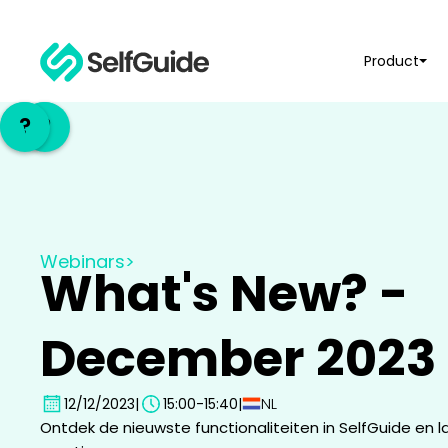
Product
EN
EN
?
?
NL
NL
Webinars
>
What's New? -
December 2023
NL
12/12/2023
|
15:00
-
15:40
|
Ontdek de nieuwste functionaliteiten in SelfGuide en la