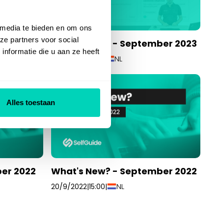
 media te bieden en om ons
ze partners voor social
er 2023
What's New? - September 2023
nformatie die u aan ze heeft
NL
19/9/2023
|
15:00
|
Alles toestaan
er 2022
What's New? - September 2022
NL
20/9/2022
|
15:00
|