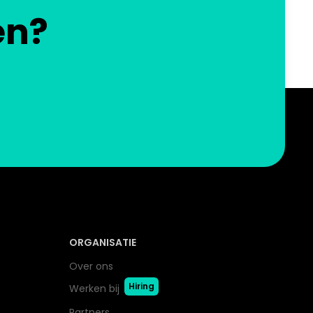
en?
ORGANISATIE
Over ons
Hiring
Werken bij
Partners