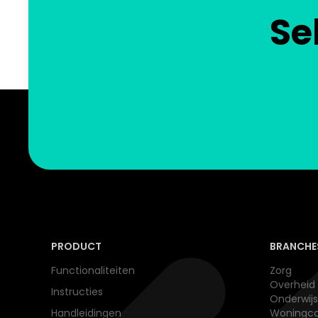
Se
PRODUCT
BRANCHE
Functionaliteiten
Zorg
Overheid
Instructies
Onderwijs​
Handleidingen
Woningco