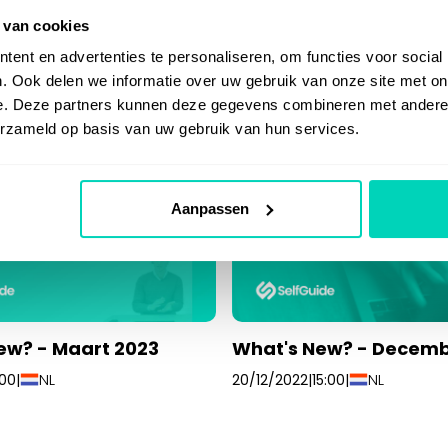
 van cookies
ent en advertenties te personaliseren, om functies voor social
. Ook delen we informatie over uw gebruik van onze site met on
ew? - Maart 2024
What's New? - Decemb
e. Deze partners kunnen deze gegevens combineren met andere i
NL
NL
:00
|
12/12/2023
|
15:00
|
erzameld op basis van uw gebruik van hun services.
Aanpassen
ew? - Maart 2023
What's New? - Decemb
NL
NL
:00
|
20/12/2022
|
15:00
|