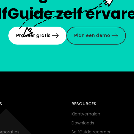
lfGuide zelf ervar
Probeer gratis
Plan een demo
S
RESOURCES
Klantverhalen
Downloads
rporaties
SelfGuide recorder