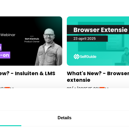
w? - Insluiten & LMS
What's New? - Browse
extensie
NL
NL
00
|
23/4/2025
|
15:30
|
Details