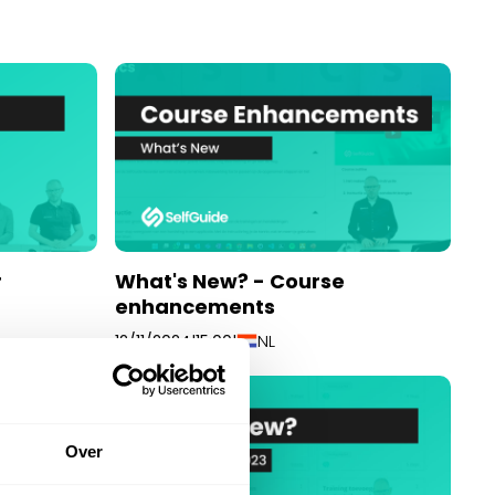
r
What's New? - Course
enhancements
NL
12/11/2024
|
15:00
|
Over