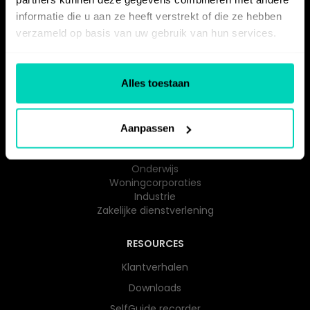
Kwaliteit & Actualiteit
informatie die u aan ze heeft verstrekt of die ze hebben
Integraties
verzameld op basis van uw gebruik van hun services.
Mogelijkheden voor
instructiemateriaal
Prijzen
Alles toestaan
BRANCHES
Aanpassen
Zorg
Overheid
Onderwijs​
Woningcorporaties
Industrie
Zakelijke dienstverlening
RESOURCES
Klantverhalen
Downloads
SelfGuide recorder