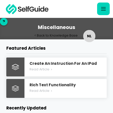
?
?
Miscellaneous
< Back to Knowledge Base
NL
NL
Featured Articles
EN
EN
Create An Instruction For An IPad
Read Article
>
Rich Text Functionality
Read Article
>
Recently Updated