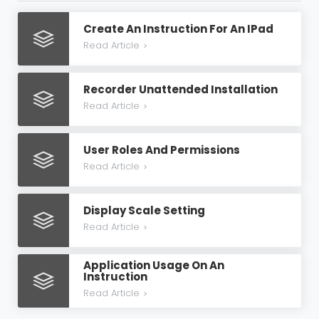
Create An Instruction For An IPad
Read Article
>
Recorder Unattended Installation
Read Article
>
User Roles And Permissions
Read Article
>
Display Scale Setting
Read Article
>
Application Usage On An
Instruction
Read Article
>