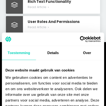
Rich Text Functionality
Read Article
>
User Roles And Permissions
Read Article
>
Toestemming
Details
Over
PRODUCT
Functionaliteiten
Deze website maakt gebruik van cookies
Instructies
We gebruiken cookies om content en advertenties te
Handleidingen
personaliseren, om functies voor social media te bieden
Trainingen
en om ons websiteverkeer te analyseren. Ook delen we
Delen
informatie over uw gebruik van onze site met onze
Insluiten
partners voor social media, adverteren en analyse. Deze
partners kunnen deze gegevens combineren met andere