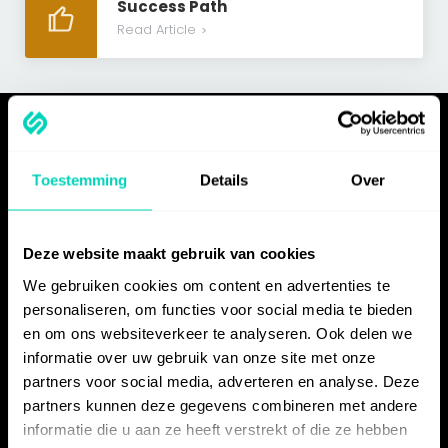
Success Path
Read Article
>
PRODUCT
Toestemming
Details
Over
Functionaliteiten
Instructies
Handleidingen
Deze website maakt gebruik van cookies
Trainingen
We gebruiken cookies om content en advertenties te
Delen
personaliseren, om functies voor social media te bieden
en om ons websiteverkeer te analyseren. Ook delen we
Insluiten
informatie over uw gebruik van onze site met onze
Kwaliteit & Actualiteit
partners voor social media, adverteren en analyse. Deze
Integraties
partners kunnen deze gegevens combineren met andere
Mogelijkheden voor
informatie die u aan ze heeft verstrekt of die ze hebben
instructiemateriaal