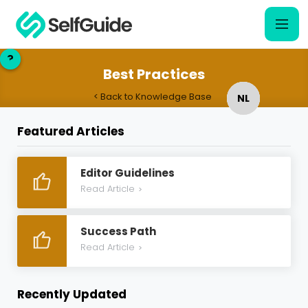
?
?
Best Practices
< Back to Knowledge Base
NL
NL
Featured Articles
EN
EN
Editor Guidelines
Read Article
>
Success Path
Read Article
>
Recently Updated