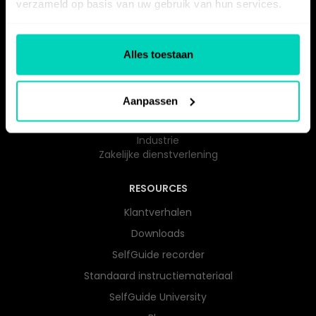
verzameld op basis van uw gebruik van hun services.
Prijzen
Alles toestaan
BRANCHES
Zorg
Overheid
Aanpassen
Onderwijs​
Woningcorporaties
Industrie
Zakelijke dienstverlening
RESOURCES
Klantverhalen
Downloads
SelfGuide recorder
Standaard instructiemateriaal
SelfGuide University