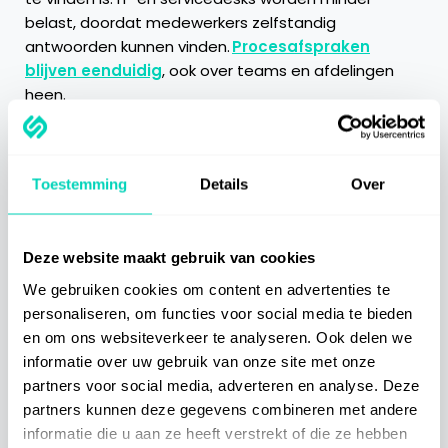
belast, doordat medewerkers zelfstandig
antwoorden kunnen vinden.
Procesafspraken
blijven eenduidig
, ook over teams en afdelingen
heen.
Maar de grootste winst is cultureel. Wanneer kennis
toegankelijk en betrouwbaar is, groeit het
Toestemming
Details
Over
vertrouwen. Mensen durven zelfstandiger
beslissingen te nemen,
voelen zich competenter
en
leren continu van elkaar. Zo ontstaat een lerende
organisatie die minder afhankelijk is van individuen.
Deze website maakt gebruik van cookies
We gebruiken cookies om content en advertenties te
In tijden van digitalisering, personeelstekort en
personaliseren, om functies voor social media te bieden
hybride samenwerking is dat geen luxe. Het is een
en om ons websiteverkeer te analyseren. Ook delen we
voorwaarde voor continuïteit en veerkracht.
informatie over uw gebruik van onze site met onze
partners voor social media, adverteren en analyse. Deze
Van kennis vastleggen naar kennis
partners kunnen deze gegevens combineren met andere
laten leven
informatie die u aan ze heeft verstrekt of die ze hebben