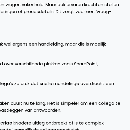
en vragen vaker hulp. Maar ook ervaren krachten stellen
ringen of procesdetails. Dit zorgt voor een ‘vraag-
aak wel ergens een handleiding, maar die is moeilijk
id over verschillende plekken zoals SharePoint,
 collega’s zo druk dat snelle mondelinge overdracht een
maken duurt nu te lang. Het is simpeler om een collega te
l vastleggen van antwoorden.
eriaal:
Nadere uitleg ontbreekt of is te complex,
ute’, namelijk de collega naast zich.