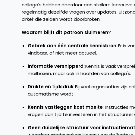
collega's hebben daardoor een steilere leercurve 
regelmatig dezelfde vragen over updates, uitzonde
cirkel’ die zelden wordt doorbroken.
Waarom blijft dit patroon sluimeren?
Gebrek aan één centrale kennisbron:
Er is v
vindbaar, of niet meer actueel.
Informatie versnipperd:
Kennis is vaak verspre
mailboxen, maar ook in hoofden van collega's.
Drukte en tijdsdruk
: Bij veel organisaties zijn
automatisme wordt.
Kennis vastleggen kost moeite
: Instructies 
vragen dan tijd te investeren in het structuree
Geen duidelijke structuur voor instructiemat
waardoor medewerkers kiezen voor de 'kortste ro