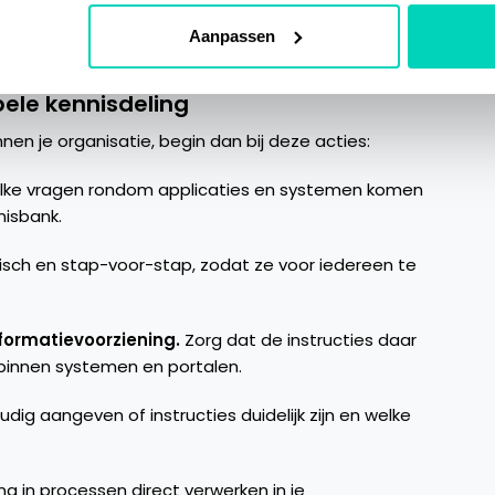
. Tegelijkertijd worden ervaren collega’s minder belast
zorgt voor meer ruimte om zich te concentreren op de
Aanpassen
 de werkvloer aanzienlijk verhoogt.
ele kennisdeling
nen je organisatie, begin dan bij deze acties:
elke vragen rondom applicaties en systemen komen
nisbank.
ktisch en stap-voor-stap, zodat ze voor iedereen te
nformatievoorziening.
Zorg dat de instructies daar
 binnen systemen en portalen.
ig aangeven of instructies duidelijk zijn en welke
ging in processen direct verwerken in je