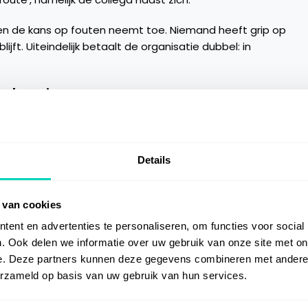
ar en de kans op fouten neemt toe. Niemand heeft grip op
jft. Uiteindelijk betaalt de organisatie dubbel: in
le borging
 een verbeterde manier van
kennisdeling
? De sleutel ligt
p één plek beheert en beschikbaar maakt binnen de
Details
erkplek, kunnen organisaties het aantal repeterende
dat medewerkers sneller antwoorden vinden, minder
 van cookies
productiviteit verhogen.
ent en advertenties te personaliseren, om functies voor social
 makkelijk te vinden en direct toepasbaar zijn, besparen
. Ook delen we informatie over uw gebruik van onze site met on
ngen en wordt werk op een consistente manier
e. Deze partners kunnen deze gegevens combineren met andere i
eken naar informatie of wachten op een expert tot het
erzameld op basis van uw gebruik van hun services.
ler de informatie die ze nodig hebben, waardoor ze