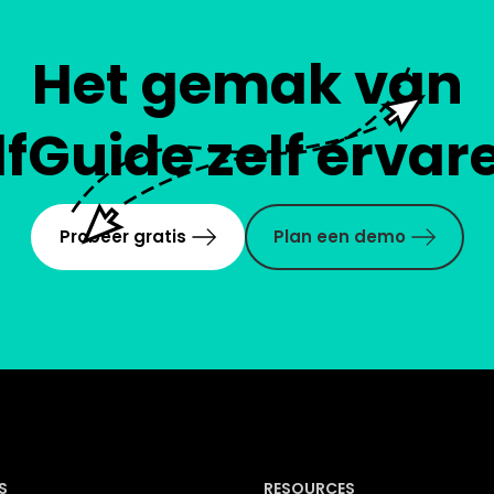
Het gemak van
lfGuide zelf ervar
Probeer gratis
Plan een demo
S
RESOURCES