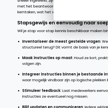
sneller ingewerkt zijn en minder afhankelijk worden
met het beantwoorden van herhaalde vragen. Dit 
kerntaken, wat het werkplezier en de efficiëntie op
Stapsgewijs en eenvoudig naar soep
Wil je stap voor stap kennis beschikbaar maken bin
Inventariseer de meest gestelde vragen
: W
structureel terug? Dit vormt de basis van je ken
Maak instructies op maat
: Houd ze kort, pra
volgen zijn.
Integreer instructies binnen je bestaande i
waar mogelijk vindbaar zijn op logische plekken
Stimuleer feedback
: Laat medewerkers eenvoud
instructies ze eventueel nog missen.
Blijf updaten en communiceren
: Iedere wijzi