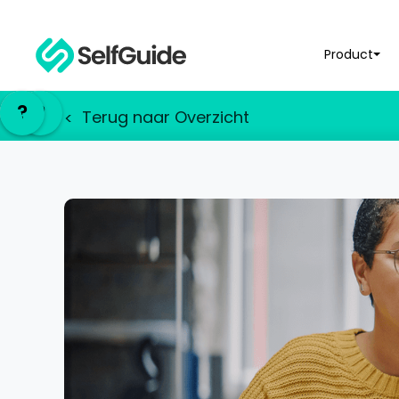
Product
EN
EN
?
?
NL
NL
Terug naar Overzicht
<