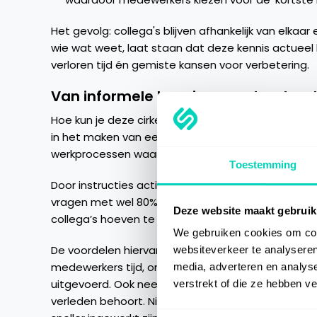
Het gevolg: collega's blijven afhankelijk van elka
wie wat weet, laat staan dat deze kennis actueel bli
verloren tijd én gemiste kansen voor verbetering.​
Van informele kennis naar structure
Hoe kun je deze cirkel doorbreken en zorgen voor
in het maken van eenvoudige instructies die je o
werkprocessen waar collega's ze nodig hebben.
Toestemming
Door instructies actief te integreren binnen de w
vragen met wel 80% verminderen. Dit leidt ertoe 
Deze website maakt gebruik
collega’s hoeven te onderbreken en daardoor hun 
We gebruiken cookies om cont
De voordelen hiervan zijn groot. Omdat instructies
websiteverkeer te analyseren
medewerkers tijd, ontstaan er minder onderbreki
media, adverteren en analys
uitgevoerd. Ook neemt de frustratie af, omdat zo
verstrekt of die ze hebben v
verleden behoort. Nieuwe medewerkers vinden snel